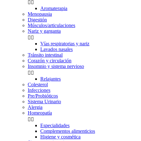


Aromaterapia
Menopausia
Digestión
Músculos/articulaciones
Nariz y garganta


Vías respiratorias y nariz
Lavados nasales
Tránsito intestinal
Corazón y circulación
Insomnio y sistema nervioso


Relajantes
Colesterol
Infecciones
Pre/Probióticos
Sistema Urinario
Alergia
Homeopatía


Especialidades
Complementos alimenticios
Higiene y cosmética