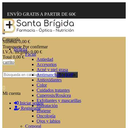
ENVÍO GRATIS A PARTIR DE 60€
0
Categoría
Subtotal
0,00 €
Transporte
Por confirmar
Belleza
I.V.A. incluido
0,00 €
Facial
Total
0,00 €
Antiedad
carrito
Accesorios
Acné y piel grasa
Antimanchas y DSP
Búsqueda
Antioxidantes
Color
Cuidados tratantes
Mi cuenta
Cuperosis/Rosácea
Exfoliantes y mascarillas
Iniciar sesión
Hidratación
Registrarse
Higiene
Oncología
Ojos y labios
Corporal