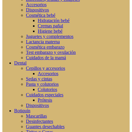
Accesorios
Dispositivos
Cosmética bebé
Hidratación bebé
Cremas pañal
Higiene bebé
Juguetes y complementos
Lactancia materna
Cosmética embarazo
Test embarazo y ovulación
Cuidados de la mamá
Dental
Cepillos y accesorios
Accesorios
Sedas y cintas
Pasta y colutorios
Colutorios
Cuidados especiales
Prótesis
Dispositivos
Botiquín
Mascarillas
Desinfectantes
Guantes desechables
Tiritas y Curas