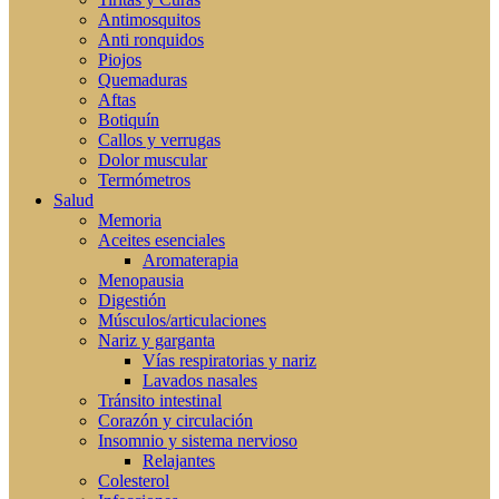
Antimosquitos
Anti ronquidos
Piojos
Quemaduras
Aftas
Botiquín
Callos y verrugas
Dolor muscular
Termómetros
Salud
Memoria
Aceites esenciales
Aromaterapia
Menopausia
Digestión
Músculos/articulaciones
Nariz y garganta
Vías respiratorias y nariz
Lavados nasales
Tránsito intestinal
Corazón y circulación
Insomnio y sistema nervioso
Relajantes
Colesterol