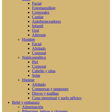
Facial
Fotomaquillaje
Corporales
Capilar
Autobronceadores
Infantil
Oral
Aftersun
Hombre
Facial
Afeitado
Corporal
Nutricosmética
Piel
Corporal
Cabello y uñas
Solar
Higiene
Afeitado
Compresas y tampones
Discos y toallitas
Copa menstrual y suelo pélvico
Bebé y embarazo
Alimentación
Biberones, tetinas y chupetes