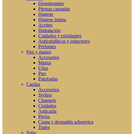
Desodorantes
Piernas cansadas
Higiene
Higiene íntima
Aceites
Hidratación
Cuidados y exfoliantes
Anticelulíticos y reductores
Perfumes
Pies y manos
Accesorios
Manos
Uñas
Pies
Patologías
Capilar
Accesorios
Styling
Champús
Cuidados
Anticaida
Piojos
Caspa y dermatitis seborreica
Tintes
Solar