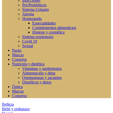
Infecciones
Pre/Probióticos
Sistema Urinario
Alergia
Homeopatía
Especialidades
Complementos alimenticios
Higiene y cosmética
Sistema respiratorio
Covid 19
Sexual
Packs
Marcas
Consejos
Nutrición y dietética
Vitaminas y suplementos
Alimentación y dieta
Quemagrasas y saciantes
Diuréticos y detox
Óptica
Marcas
Consejos
Belleza
Bebé y embarazo