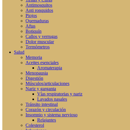
Antimosquitos
Anti ronquidos
Piojos
Quemaduras
Aftas
Botiquín
Callos y verrugas
Dolor muscular
Termómetros
Salud
Memoria
Aceites esenciales
Aromaterapia
Menopausia
Digestión
Músculos/articulaciones
Nariz y garganta
Vías respiratorias y nariz
Lavados nasales
Tránsito intestinal
Corazón y circulación
Insomnio y sistema nervioso
Relajantes
Colesterol