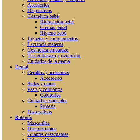
Accesorios
Dispositivos
Cosmética bebé
Hidratación bebé
Cremas pañal
Higiene bebé
Juguetes y complementos
Lactancia materna
Cosmética embarazo
Test embarazo y ovulación
Cuidados de la mamá
Dental
Cepillos y accesorios
Accesorios
Sedas y cintas
Pasta y colutorios
Colutorios
Cuidados especiales
Prótesis
Dispositivos
Botiquín
Mascarillas
Desinfectantes
Guantes desechables
Tiritas y Curas