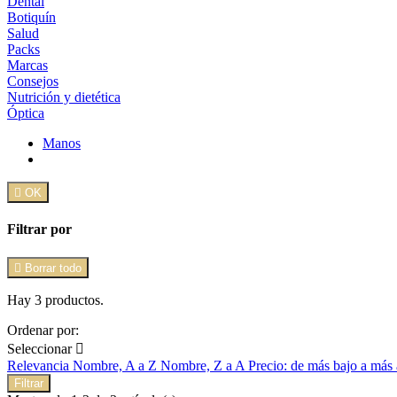
Dental
Botiquín
Salud
Packs
Marcas
Consejos
Nutrición y dietética
Óptica
Manos

OK
Filtrar por

Borrar todo
Hay 3 productos.
Ordenar por:
Seleccionar

Relevancia
Nombre, A a Z
Nombre, Z a A
Precio: de más bajo a más
Filtrar