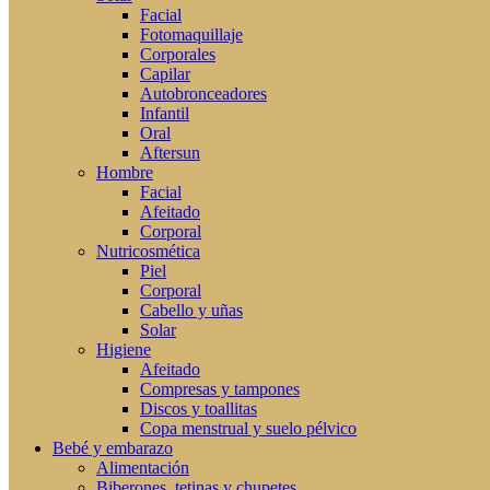
Facial
Fotomaquillaje
Corporales
Capilar
Autobronceadores
Infantil
Oral
Aftersun
Hombre
Facial
Afeitado
Corporal
Nutricosmética
Piel
Corporal
Cabello y uñas
Solar
Higiene
Afeitado
Compresas y tampones
Discos y toallitas
Copa menstrual y suelo pélvico
Bebé y embarazo
Alimentación
Biberones, tetinas y chupetes