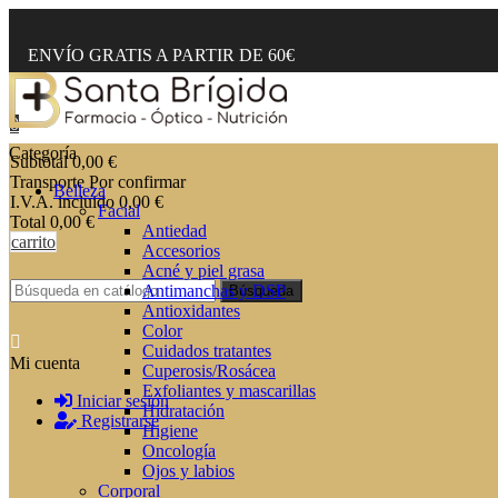
ENVÍO GRATIS A PARTIR DE 60€
0
Categoría
Subtotal
0,00 €
Transporte
Por confirmar
Belleza
I.V.A. incluido
0,00 €
Facial
Total
0,00 €
Antiedad
carrito
Accesorios
Acné y piel grasa
Antimanchas y DSP
Búsqueda
Antioxidantes
Color
Cuidados tratantes
Mi cuenta
Cuperosis/Rosácea
Exfoliantes y mascarillas
Iniciar sesión
Hidratación
Registrarse
Higiene
Oncología
Ojos y labios
Corporal