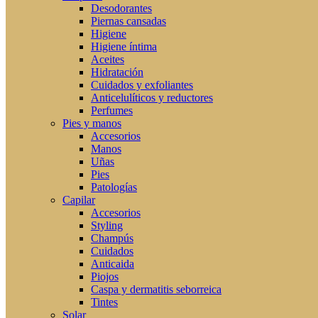
Desodorantes
Piernas cansadas
Higiene
Higiene íntima
Aceites
Hidratación
Cuidados y exfoliantes
Anticelulíticos y reductores
Perfumes
Pies y manos
Accesorios
Manos
Uñas
Pies
Patologías
Capilar
Accesorios
Styling
Champús
Cuidados
Anticaida
Piojos
Caspa y dermatitis seborreica
Tintes
Solar