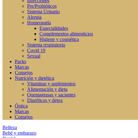
Infecciones
Pre/Probióticos
Sistema Urinario
Alergia
Homeopatía
Especialidades
Complementos alimenticios
Higiene y cosmética
Sistema respiratorio
Covid 19
Sexual
Packs
Marcas
Consejos
Nutrición y dietética
Vitaminas y suplementos
Alimentación y dieta
Quemagrasas y saciantes
Diuréticos y detox
Óptica
Marcas
Consejos
Belleza
Bebé y embarazo